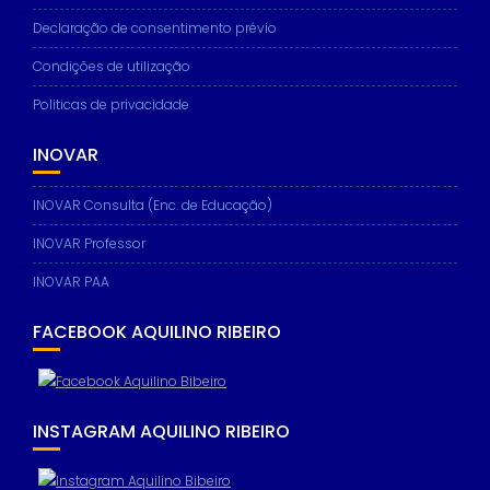
Declaração de consentimento prévio
Condições de utilização
Politicas de privacidade
Necessary
These
cookies are
INOVAR
not
optional.
INOVAR Consulta (Enc. de Educação)
They are
needed for
INOVAR Professor
the website
to function.
INOVAR PAA
FACEBOOK AQUILINO RIBEIRO
Statistics
In order for
us to
improve the
website's
INSTAGRAM AQUILINO RIBEIRO
functionality
and
structure,