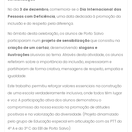
No dia
3 de dezembro
, comemora-se o
Dia Internacional das
Pessoas com Deficiência
, uma data dedicada à promoção da
inclusão e do respeito pela diferença.
No âmbito desta celebração, os alunos de Porto Salvo
participaram num
projeto de sensibilização
que consistiu na
criação de um cartaz
, desenvolvendo
slogans e
ilustrações
alusivas ao tema. Através desta atividade, os alunos
refletiram sobre a importância da inclusão, expressaram e
partilharam de forma criativa, mensagens de respeito, empatia e
igualdade.
Este trabalho permitiu reforçar valores essenciais na construção
de uma escola verdadeiramente inclusiva, onde todos têm lugar
e voz. A participação ativa dos alunos demonstrou o
compromisso da nossa escola na promoção de atitudes
positivas e na valorização da diversidade. (Projeto dinamizado
pelo grupo de Educação especial em articulação com as PTT do
4º A e do 3º C da EB1 de Porto Salvo).