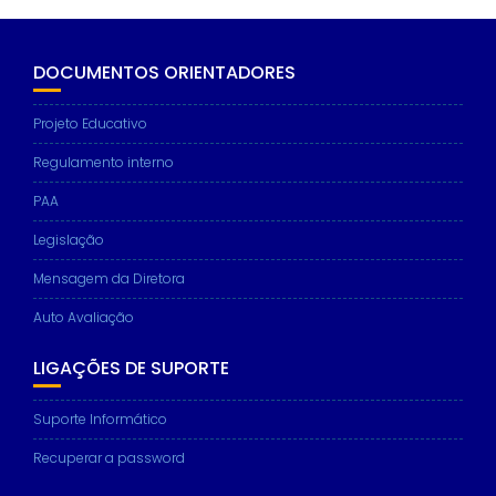
DOCUMENTOS ORIENTADORES
Necessary
Projeto Educativo
These
cookies are
Regulamento interno
not
optional.
PAA
They are
needed for
Legislação
the website
to function.
Mensagem da Diretora
Auto Avaliação
Statistics
In order for
LIGAÇÕES DE SUPORTE
us to
improve the
Suporte Informático
website's
functionality
Recuperar a password
and
structure,