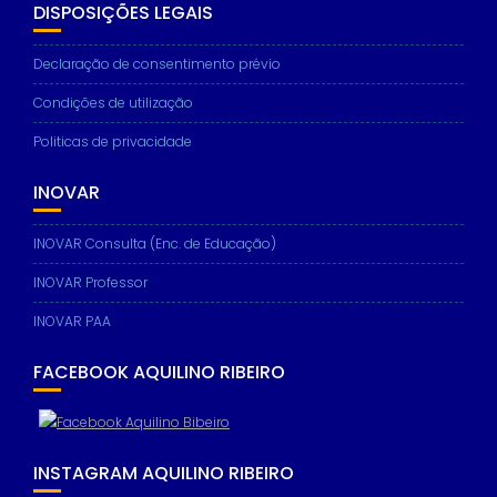
based on
DISPOSIÇÕES LEGAIS
how the
website is
Declaração de consentimento prévio
used.
Condições de utilização
Experience
Politicas de privacidade
In order for
our website
INOVAR
to perform
as well as
possible
INOVAR Consulta (Enc. de Educação)
during your
visit. If you
INOVAR Professor
refuse these
INOVAR PAA
cookies,
some
functionality
FACEBOOK AQUILINO RIBEIRO
will
disappear
from the
website.
INSTAGRAM AQUILINO RIBEIRO