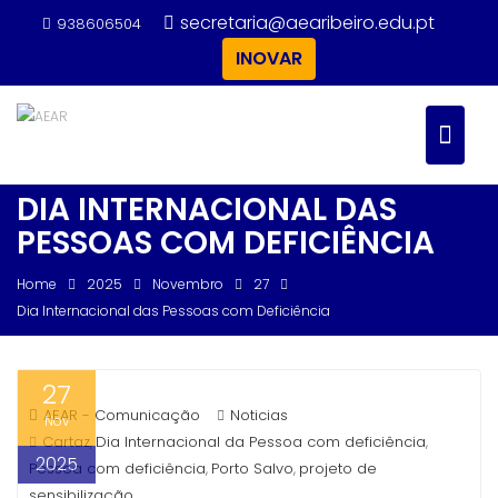
Skip
secretaria@aearibeiro.edu.pt
938606504
to
INOVAR
content
DIA INTERNACIONAL DAS
PESSOAS COM DEFICIÊNCIA
Home
2025
Novembro
27
Dia Internacional das Pessoas com Deficiência
27
AEAR - Comunicação
Noticias
Nov
Cartaz
Dia Internacional da Pessoa com deficiência
,
,
2025
Pessoa com deficiência
Porto Salvo
projeto de
,
,
sensibilização