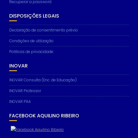
Recuperar a password
DISPOSIÇÕES LEGAIS
Declaração de consentimento prévio
Necessary
These
Condições de utilização
cookies are
not
Politicas de privacidade
optional.
They are
needed for
INOVAR
the website
to function.
INOVAR Consulta (Enc. de Educação)
INOVAR Professor
Statistics
In order for
INOVAR PAA
us to
improve the
FACEBOOK AQUILINO RIBEIRO
website's
functionality
and
structure,