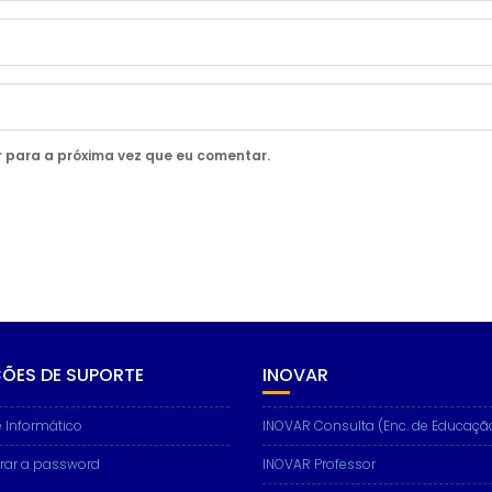
 para a próxima vez que eu comentar.
ÇÕES DE SUPORTE
INOVAR
 Informático
INOVAR Consulta (Enc. de Educaçã
rar a password
INOVAR Professor