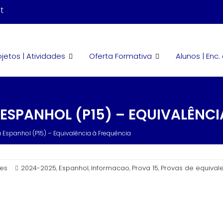
t
ojetos | Atividades
Oferta Formativa
Alunos | Enc
SPANHOL (P15) – EQUIVALÊNCI
 Espanhol (P15) – Equivalência à Frequência
mes
2024-2025
Espanhol
Informacao
Prova 15
Provas de equival
,
,
,
,