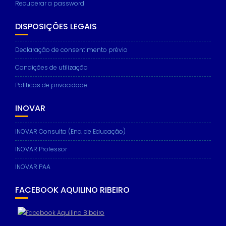
Recuperar a password
DISPOSIÇÕES LEGAIS
Necessary
Declaração de consentimento prévio
These
Condições de utilização
cookies are
not
Politicas de privacidade
optional.
They are
needed for
INOVAR
the website
to function.
INOVAR Consulta (Enc. de Educação)
INOVAR Professor
Statistics
In order for
INOVAR PAA
us to
improve the
FACEBOOK AQUILINO RIBEIRO
website's
functionality
and
structure,