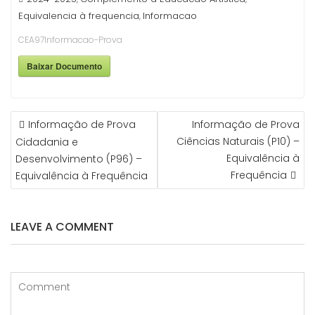
Equivalencia à frequencia
Informacao
,
CEA97Informacao-Prova
Baixar Documento
NAVEGAÇÃO
Informação de Prova
Informação de Prova
DE
Ciências Naturais (P10) –
Cidadania e
ARTIGOS
Equivalência à
Desenvolvimento (P96) –
Frequência
Equivalência à Frequência
LEAVE A COMMENT