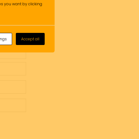
ies you want by clicking
ings
Accept all