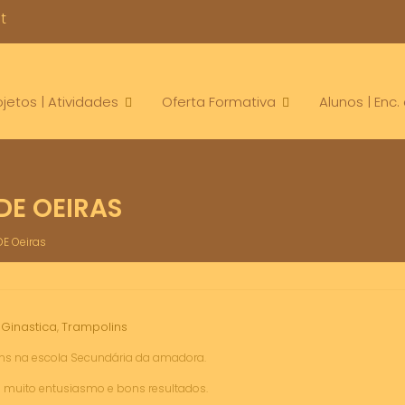
t
ojetos | Atividades
Oferta Formativa
Alunos | Enc
E OEIRAS
E Oeiras
Ginastica
Trampolins
,
,
ins na escola Secundária da amadora.
muito entusiasmo e bons resultados.