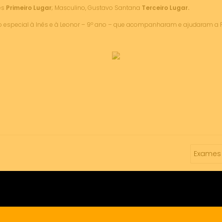
es
Primeiro Lugar
; Masculino, Gustavo Santana
Terceiro Lugar.
 especial à Inês e à Leonor – 9º ano – que acompanharam e ajudaram a P
Exames 