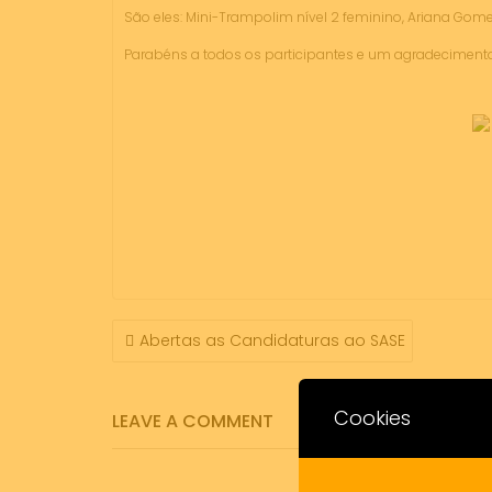
São eles: Mini-Trampolim nível 2 feminino, Ariana Gom
Parabéns a todos os participantes e um agradecimento
NAVEGAÇÃO
Abertas as Candidaturas ao SASE
DE
ARTIGOS
Cookies
LEAVE A COMMENT