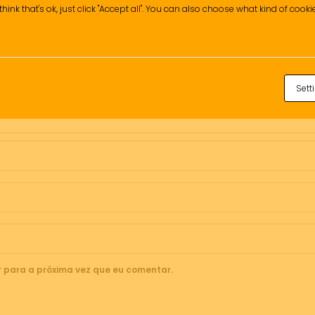
think that's ok, just click "Accept all". You can also choose what kind of cook
Sett
 para a próxima vez que eu comentar.