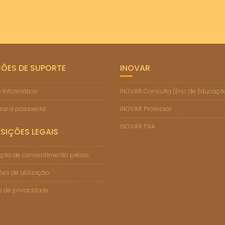
ÇÕES DE SUPORTE
INOVAR
 Informático
INOVAR Consulta (Enc. de Educaçã
rar a password
INOVAR Professor
INOVAR PAA
SIÇÕES LEGAIS
ção de consentimento prévio
es de utilização
as de privacidade