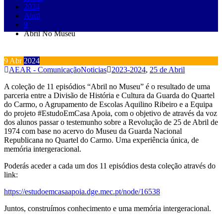
2024
Abril
9
Abril No Museu
9
Abr
2024
AEAR - Comunicação
Noticias
2023-2024
,
25 de Abril
A coleção de 11 episódios “Abril no Museu” é o resultado de uma
parceria entre a Divisão de História e Cultura da Guarda do Quartel
do Carmo, o Agrupamento de Escolas Aquilino Ribeiro e a Equipa
do projeto #EstudoEmCasa Apoia, com o objetivo de através da voz
dos alunos passar o testemunho sobre a Revolução de 25 de Abril de
1974 com base no acervo do Museu da Guarda Nacional
Republicana no Quartel do Carmo. Uma experiência única, de
memória intergeracional.
Poderás aceder a cada um dos 11 episódios desta coleção através do
link:
https://estudoemcasaapoia.dge.mec.pt/node/16538
Juntos, construímos conhecimento e uma memória intergeracional.