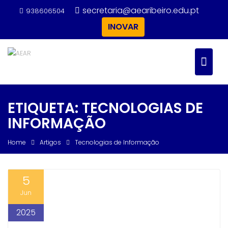
Skip
secretaria@aearibeiro.edu.pt
938606504
to
INOVAR
content
ETIQUETA:
TECNOLOGIAS DE
INFORMAÇÃO
Home
Artigos
Tecnologias de Informação
5
Jun
2025