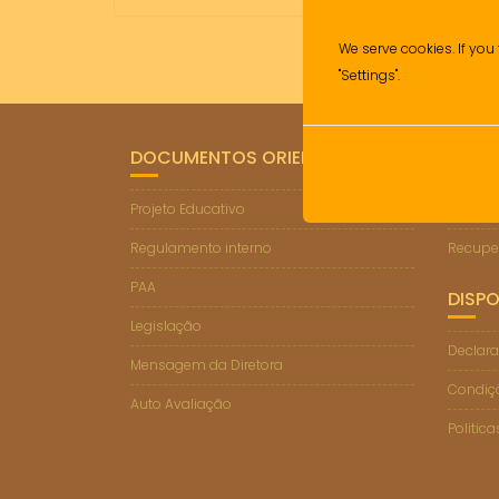
We serve cookies. If you 
"Settings".
DOCUMENTOS ORIENTADORES
LIGA
Projeto Educativo
Suporte
Regulamento interno
Recupe
PAA
DISPO
Legislação
Declara
Mensagem da Diretora
Condiçõ
Auto Avaliação
Politic