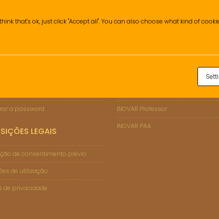
think that's ok, just click "Accept all". You can also choose what kind of cook
ÇÕES DE SUPORTE
INOVAR
Sett
 Informático
INOVAR Consulta (Enc. de Educaçã
rar a password
INOVAR Professor
INOVAR PAA
SIÇÕES LEGAIS
ção de consentimento prévio
es de utilização
as de privacidade