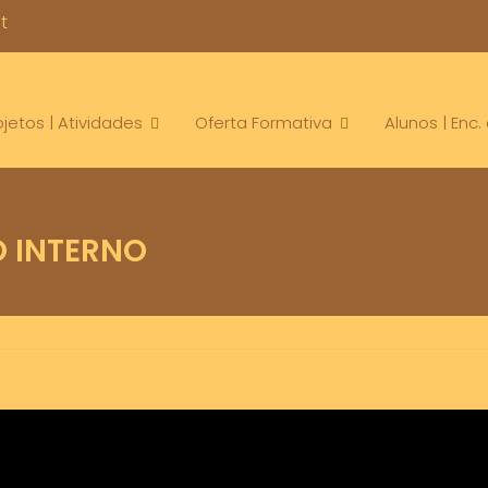
t
ojetos | Atividades
Oferta Formativa
Alunos | Enc
 INTERNO
Orientacoes
Regulamento
Regulamento interno
Leave a co
,
,