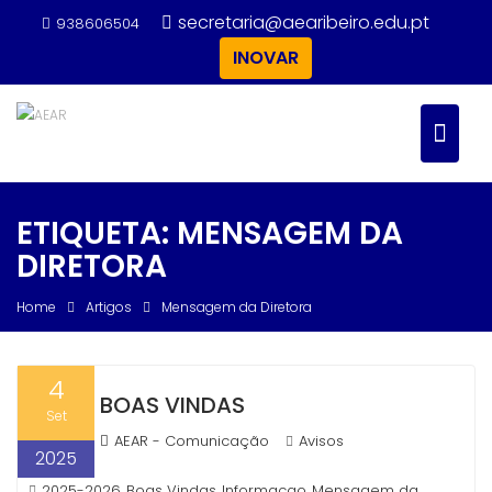
Skip
secretaria@aearibeiro.edu.pt
938606504
to
INOVAR
content
ETIQUETA:
MENSAGEM DA
DIRETORA
Home
Artigos
Mensagem da Diretora
4
BOAS VINDAS
Set
AEAR - Comunicação
Avisos
2025
2025-2026
Boas Vindas
Informacao
Mensagem da
,
,
,