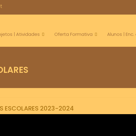
t
ojetos | Atividades
Oferta Formativa
Alunos | Enc
OLARES
S ESCOLARES 2023-2024
dos
2023-2024
Informacao
Levantamento
Manuais adotados
ma
,
,
,
,
23-2024, podem ser levantados na papelaria da escola sede, a partir de 4 