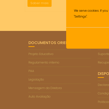
Saber mais
We serve cookies. If you 
"Settings".
DOCUMENTOS ORIENTADORES
LIGA
Projeto Educativo
Suporte
Regulamento interno
Recupe
PAA
DISPO
Legislação
Declara
Mensagem da Diretora
Condiçõ
Auto Avaliação
Politic