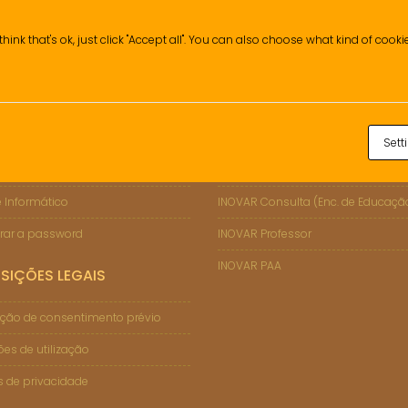
think that's ok, just click "Accept all". You can also choose what kind of cook
Sett
ÇÕES DE SUPORTE
INOVAR
 Informático
INOVAR Consulta (Enc. de Educaçã
rar a password
INOVAR Professor
INOVAR PAA
SIÇÕES LEGAIS
ção de consentimento prévio
es de utilização
as de privacidade