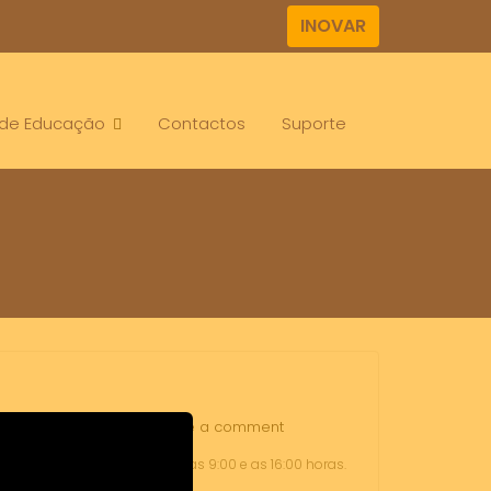
INOVAR
. de Educação
Contactos
Suporte
nuais escolares
Leave a comment
de setembro de 2023, entre as 9:00 e as 16:00 horas.