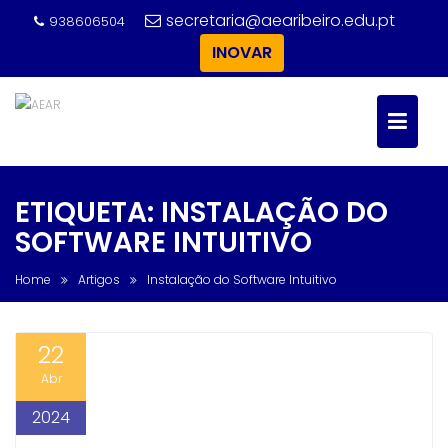
Skip
secretaria@aearibeiro.edu.pt
938606504
to
INOVAR
content
ETIQUETA:
INSTALAÇÃO DO
SOFTWARE INTUITIVO
Home
Artigos
Instalação do Software Intuitivo
22
Abr
2024