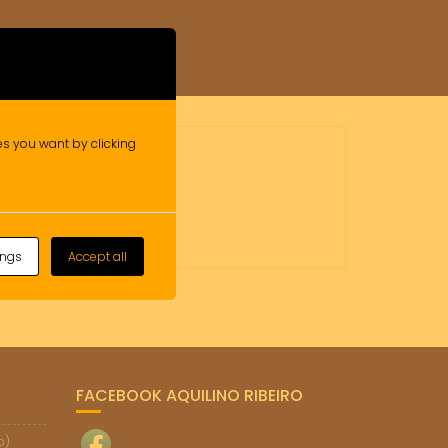
ies you want by clicking
Leave a comment
ings
Accept all
FACEBOOK AQUILINO RIBEIRO
o)