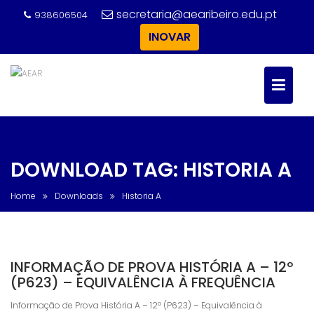
Skip
secretaria@aearibeiro.edu.pt
938606504
to
INOVAR
content
DOWNLOAD TAG:
HISTORIA A
Home
Downloads
Historia A
INFORMAÇÃO DE PROVA HISTÓRIA A – 12º
(P623) – EQUIVALÊNCIA À FREQUÊNCIA
Informação de Prova História A – 12º (P623) – Equivalência à