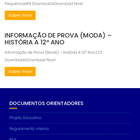
Frequência189 DownloadsDownload Now!
Saber mais
INFORMAÇÃO DE PROVA (MODA) –
HISTÓRIA A 12º ANO
Informação de Prova (ModA) – História A 12º Ano223
DownloadsDownload Now!
Saber mais
DOCUMENTOS ORIENTADORES
Projeto Educativo
Regulamento interno
PAA