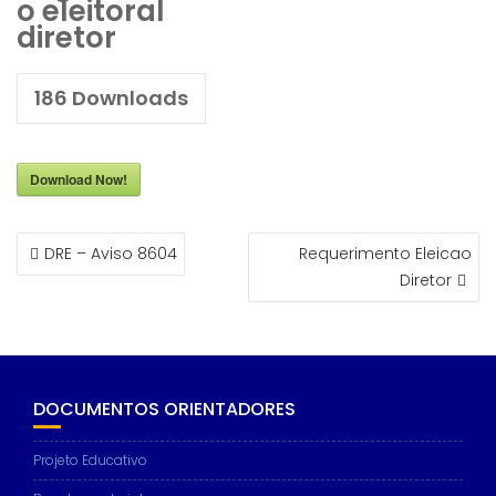
o eleitoral
diretor
186
Downloads
Download Now!
NAVEGAÇÃO
DRE – Aviso 8604
Requerimento Eleicao
DE
Diretor
ARTIGOS
DOCUMENTOS ORIENTADORES
Projeto Educativo