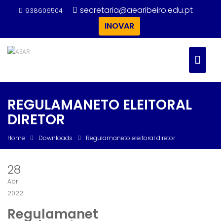
Skip
secretaria@aearibeiro.edu.pt
938606504
to
INOVAR
content
REGULAMANETO ELEITORAL
DIRETOR
Home
Downloads
Regulamaneto eleitoral diretor
28
Abr
2022
Regulamanet