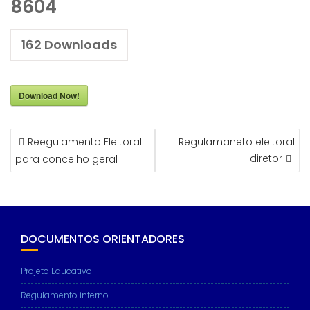
8604
162
Downloads
Download Now!
NAVEGAÇÃO
Reegulamento Eleitoral
Regulamaneto eleitoral
DE
diretor
para concelho geral
ARTIGOS
DOCUMENTOS ORIENTADORES
Projeto Educativo
Regulamento interno