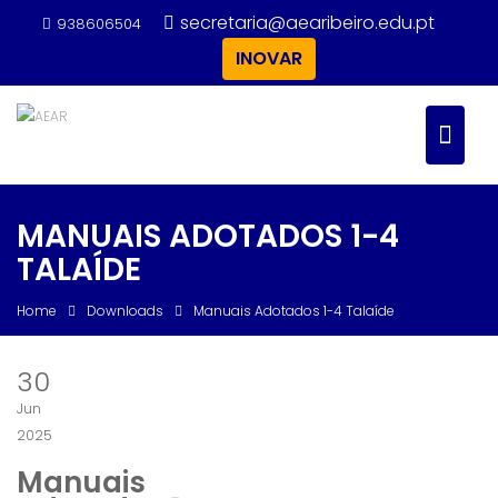
Skip
secretaria@aearibeiro.edu.pt
938606504
to
INOVAR
content
MANUAIS ADOTADOS 1-4
TALAÍDE
Home
Downloads
Manuais Adotados 1-4 Talaíde
30
Jun
2025
Manuais