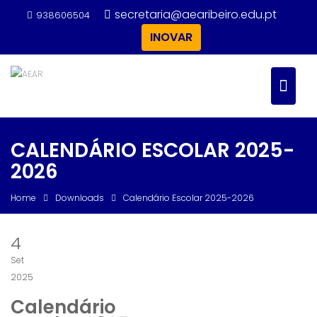
Skip
secretaria@aearibeiro.edu.pt
938606504
to
INOVAR
content
CALENDÁRIO ESCOLAR 2025-
2026
Home
Downloads
Calendário Escolar 2025-2026
4
Set
2025
Calendário