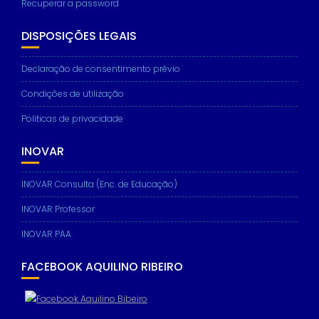
Recuperar a password
DISPOSIÇÕES LEGAIS
Declaração de consentimento prévio
Necessary
These
Condições de utilização
cookies are
not
Politicas de privacidade
optional.
They are
needed for
INOVAR
the website
to function.
INOVAR Consulta (Enc. de Educação)
INOVAR Professor
Statistics
INOVAR PAA
In order for
us to
improve the
FACEBOOK AQUILINO RIBEIRO
website's
functionality
and
structure,