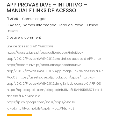
APP PROVAS IAVE – INTUITIVO –
MANUAL E LINKS DE ACESSO
AEAR - Comunicação
Avisos
Exames
Informação Geral de Prova - Ensino
,
,
Básico
Leave a comment
Link de acesso à APP Windows
https://assets.iave.pt/production/apps/intuitivo-
app/v0.0.12/Provas+IAVE-0.0.12.exe Link de acesso à APP Linux
https://assets.iave.pt/production/apps/intuitivo-
app/v0.0.12/Provas+IAVE-0.0.12.AppImage Link de acesso à APP
MacOS https://assets.iave.pt/production/apps/intuitivo-
app/v0.0.12/Provas+IAVE-0.0.12.dmg Link de acesso à APP iOS
https://apps.apple.com/pt/app/intuitivo/id6449191657 Link de
acesso à APP Android
https://play.google.com/store/apps/details?
id=pt.intuititvo.mobileApp&hl=pt_PT&gl=US