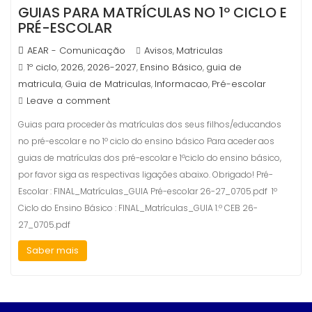
GUIAS PARA MATRÍCULAS NO 1º CICLO E
PRÉ-ESCOLAR
AEAR - Comunicação
Avisos
Matriculas
,
1º ciclo
2026
2026-2027
Ensino Básico
guia de
,
,
,
,
matricula
Guia de Matriculas
Informacao
Pré-escolar
,
,
,
Leave a comment
Guias para proceder às matrículas dos seus filhos/educandos
no pré-escolar e no 1º ciclo do ensino básico Para aceder aos
guias de matrículas dos pré-escolar e 1ºciclo do ensino básico,
por favor siga as respectivas ligações abaixo. Obrigado! Pré-
Escolar : FINAL_Matrículas_GUIA Pré-escolar 26-27_0705.pdf 1º
Ciclo do Ensino Básico : FINAL_Matrículas_GUIA 1.º CEB 26-
27_0705.pdf
Saber mais