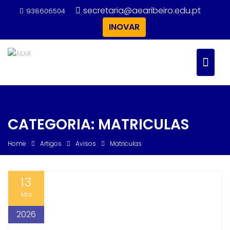
Skip
secretaria@aearibeiro.edu.pt
938606504
to
INOVAR
content
CATEGORIA:
MATRICULAS
Home
Artigos
Avisos
Matriculas
13
Mai
2026