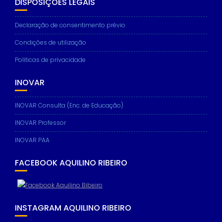
DISPOSIÇÕES LEGAIS
Declaração de consentimento prévio
Condições de utilização
Necessary
These
Politicas de privacidade
cookies are
not
INOVAR
optional.
They are
needed for
INOVAR Consulta (Enc. de Educação)
the website
to function.
INOVAR Professor
INOVAR PAA
Statistics
FACEBOOK AQUILINO RIBEIRO
In order for
us to
improve the
website's
functionality
INSTAGRAM AQUILINO RIBEIRO
and
structure,