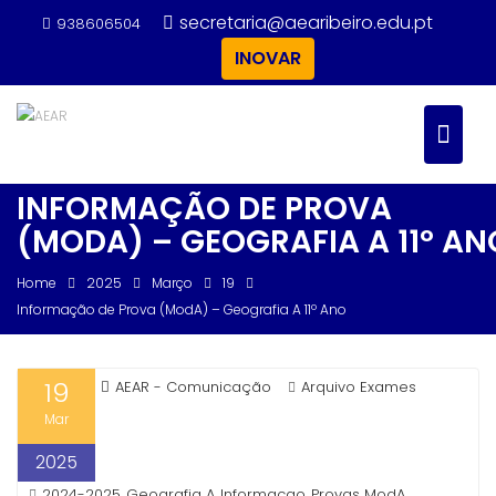
Skip
secretaria@aearibeiro.edu.pt
938606504
to
INOVAR
content
INFORMAÇÃO DE PROVA
(MODA) – GEOGRAFIA A 11º AN
Home
2025
Março
19
Informação de Prova (ModA) – Geografia A 11º Ano
19
AEAR - Comunicação
Arquivo Exames
Mar
2025
2024-2025
Geografia A
Informacao
Provas ModA
,
,
,