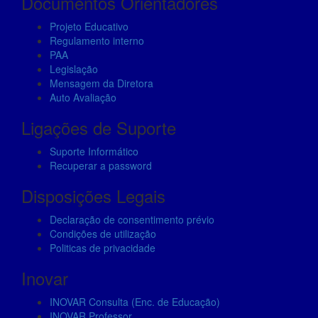
Documentos Orientadores
based on
how the
Projeto Educativo
website is
Regulamento interno
used.
PAA
Legislação
Mensagem da Diretora
Auto Avaliação
Experience
In order for
Ligações de Suporte
our website
to perform
Suporte Informático
as well as
Recuperar a password
possible
during your
Disposições Legais
visit. If you
refuse these
Declaração de consentimento prévio
cookies,
Condições de utilização
some
Politicas de privacidade
functionality
will
Inovar
disappear
from the
INOVAR Consulta (Enc. de Educação)
website.
INOVAR Professor