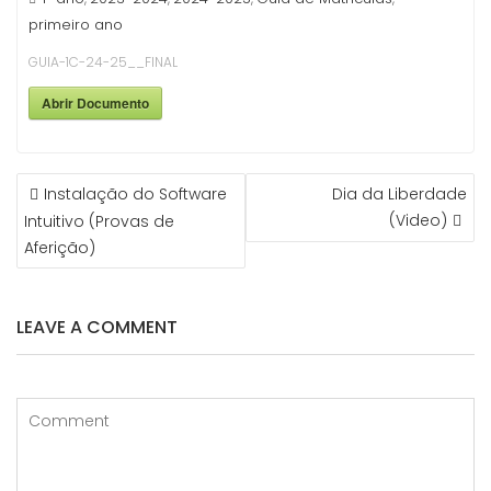
primeiro ano
GUIA-1C-24-25__FINAL
Abrir Documento
NAVEGAÇÃO
Instalação do Software
Dia da Liberdade
DE
(Video)
Intuitivo (Provas de
ARTIGOS
Aferição)
LEAVE A COMMENT