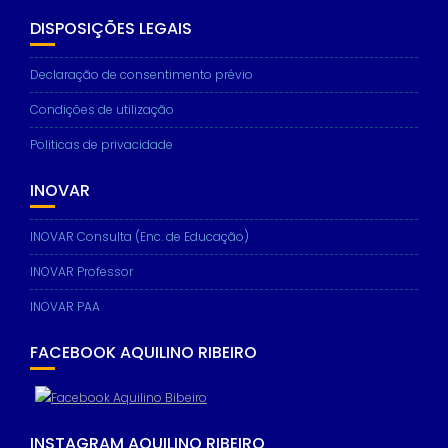
DISPOSIÇÕES LEGAIS
Declaração de consentimento prévio
Necessary
Condições de utilização
These
cookies are
Politicas de privacidade
not
optional.
INOVAR
They are
needed for
the website
INOVAR Consulta (Enc. de Educação)
to function.
INOVAR Professor
INOVAR PAA
Statistics
In order for
us to
FACEBOOK AQUILINO RIBEIRO
improve the
website's
functionality
and
structure,
INSTAGRAM AQUILINO RIBEIRO