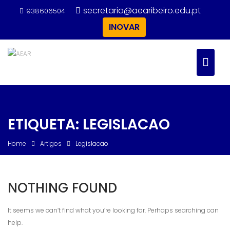
Skip
secretaria@aearibeiro.edu.pt
938606504
to
INOVAR
content
ETIQUETA:
LEGISLACAO
Home
Artigos
Legislacao
NOTHING FOUND
It seems we can’t find what you’re looking for. Perhaps searching can
help.