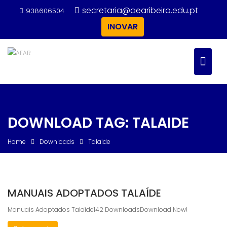
Skip
secretaria@aearibeiro.edu.pt
938606504
to
INOVAR
content
DOWNLOAD TAG:
TALAIDE
Home
Downloads
Talaide
MANUAIS ADOPTADOS TALAÍDE
Manuais Adoptados Talaíde142 DownloadsDownload Now!