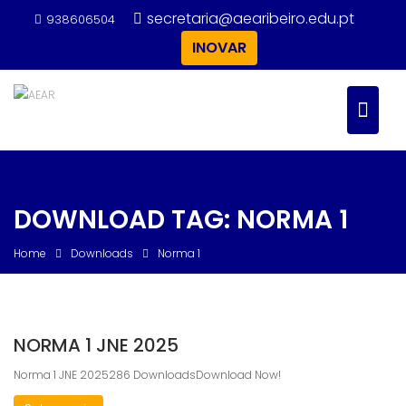
Skip
secretaria@aearibeiro.edu.pt
938606504
to
INOVAR
content
DOWNLOAD TAG:
NORMA 1
Home
Downloads
Norma 1
NORMA 1 JNE 2025
Norma 1 JNE 2025286 DownloadsDownload Now!