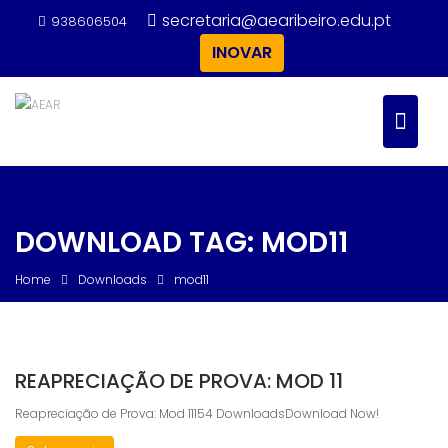
Skip
secretaria@aearibeiro.edu.pt
938606504
to
INOVAR
content
DOWNLOAD TAG:
MOD11
Home
Downloads
mod11
REAPRECIAÇÃO DE PROVA: MOD 11
Reapreciação de Prova: Mod 11154 DownloadsDownload Now!