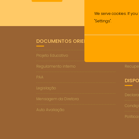
We serve cookies. If you 
"Settings".
DOCUMENTOS ORIENTADORES
LIGA
Projeto Educativo
Suporte
Regulamento interno
Recupe
PAA
DISPO
Legislação
Declara
Mensagem da Diretora
Condiçõ
Auto Avaliação
Politic