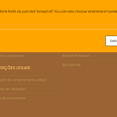
think that's ok, just click "Accept all". You can also choose what kind of cook
ÇÕES DE SUPORTE
INOVAR
Sett
 Informático
INOVAR Consulta (Enc. de Educaçã
rar a password
INOVAR Professor
INOVAR PAA
SIÇÕES LEGAIS
ção de consentimento prévio
es de utilização
as de privacidade