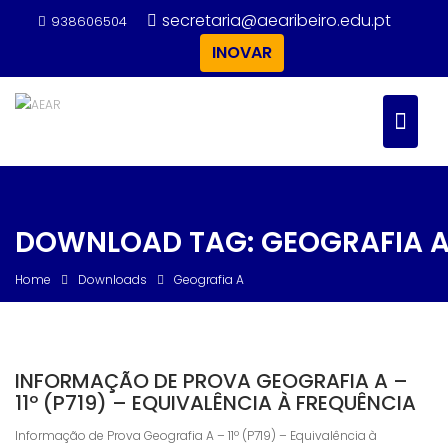
Skip
secretaria@aearibeiro.edu.pt
938606504
to
INOVAR
content
DOWNLOAD TAG:
GEOGRAFIA 
Home
Downloads
Geografia A
INFORMAÇÃO DE PROVA GEOGRAFIA A –
11º (P719) – EQUIVALÊNCIA À FREQUÊNCIA
Informação de Prova Geografia A – 11º (P719) – Equivalência à