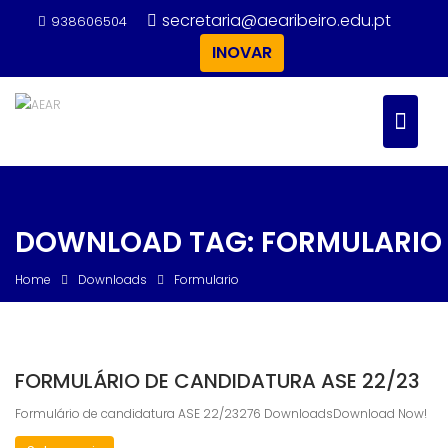
Skip
secretaria@aearibeiro.edu.pt
938606504
to
INOVAR
content
DOWNLOAD TAG:
FORMULARIO
Home
Downloads
Formulario
FORMULÁRIO DE CANDIDATURA ASE 22/23
Formulário de candidatura ASE 22/23276 DownloadsDownload Now!