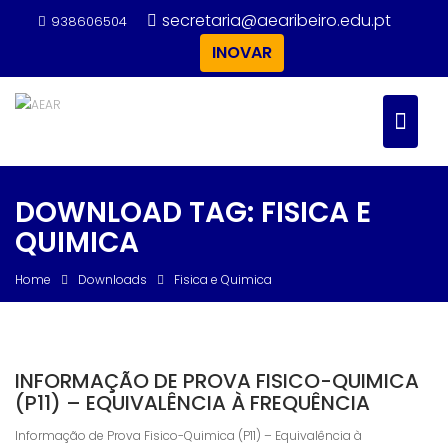
Skip
secretaria@aearibeiro.edu.pt
938606504
to
INOVAR
content
DOWNLOAD TAG:
FISICA E
QUIMICA
Home
Downloads
Fisica e Quimica
INFORMAÇÃO DE PROVA FISICO-QUIMICA
(P11) – EQUIVALÊNCIA À FREQUÊNCIA
Informação de Prova Fisico-Quimica (P11) – Equivalência à