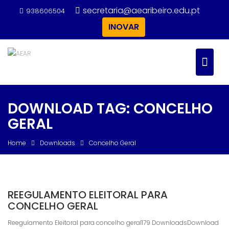
Skip
secretaria@aearibeiro.edu.pt
938606504
to
INOVAR
content
DOWNLOAD TAG:
CONCELHO
GERAL
Home
Downloads
Concelho Geral
REEGULAMENTO ELEITORAL PARA
CONCELHO GERAL
Reegulamento Eleitoral para concelho geral179 DownloadsDownload