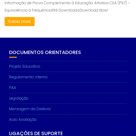
Informação de Prova Complemento à Educação Artistica CEA (P97) –
Equivalência à Frequência199 DownloadsDownload Now!
Saber mais
DOCUMENTOS ORIENTADORES
Projeto Educativo
Regulamento interno
PAA
Legislação
Mensagem da Diretora
Auto Avaliação
LIGAÇÕES DE SUPORTE