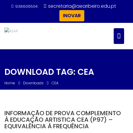
Skip
secretaria@aearibeiro.edu.pt
938606504
to
INOVAR
content
DOWNLOAD TAG:
CEA
Home
Downloads
CEA
INFORMAÇÃO DE PROVA COMPLEMENTO
À EDUCAÇÃO ARTISTICA CEA (P97) –
EQUIVALÊNCIA À FREQUÊNCIA