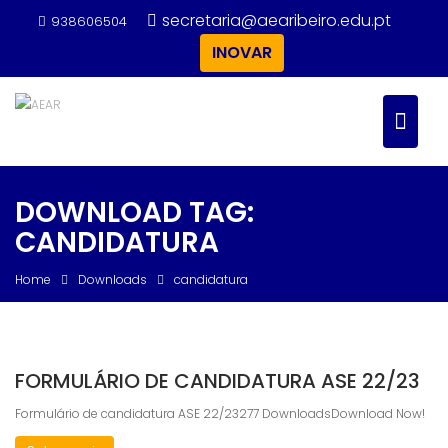
Skip
secretaria@aearibeiro.edu.pt
938606504
to
INOVAR
content
DOWNLOAD TAG:
CANDIDATURA
Home
Downloads
candidatura
FORMULÁRIO DE CANDIDATURA ASE 22/23
Formulário de candidatura ASE 22/23277 DownloadsDownload Now!