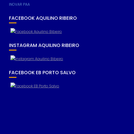
INOVAR PAA
FACEBOOK AQUILINO RIBEIRO
Necessary
These
cookies are
INSTAGRAM AQUILINO RIBEIRO
not
optional.
They are
needed for
the website
FACEBOOK EB PORTO SALVO
to function.
Statistics
In order for
us to
improve the
website's
functionality
and
structure,