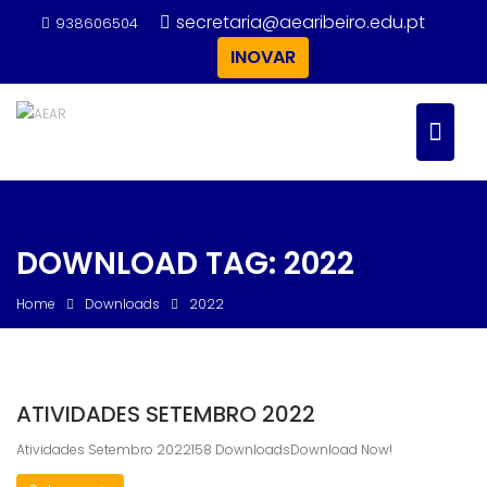
Skip
secretaria@aearibeiro.edu.pt
938606504
to
INOVAR
content
DOWNLOAD TAG:
2022
Home
Downloads
2022
ATIVIDADES SETEMBRO 2022
Atividades Setembro 2022158 DownloadsDownload Now!