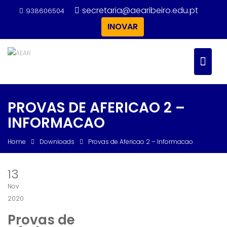
Skip
secretaria@aearibeiro.edu.pt
938606504
to
INOVAR
content
PROVAS DE AFERICAO 2 –
INFORMACAO
Home
Downloads
Provas de Afericao 2 – Informacao
13
Nov
2020
Provas de