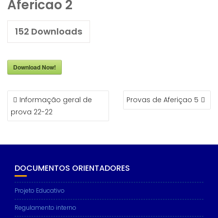
Afericao 2
152
Downloads
Download Now!
NAVEGAÇÃO
Informação geral de
Provas de Aferiçao 5
DE
prova 22-22
ARTIGOS
DOCUMENTOS ORIENTADORES
Projeto Educativo
Regulamento interno