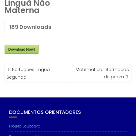
Lingua Não
Materna
189
Downloads
Download Now!
NAVEGAÇÃO
Portugues Lingua
Matematica Informacao
DE
de prova
Segunda
ARTIGOS
DOCUMENTOS ORIENTADORES
Projeto Educativo