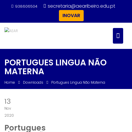
Skip
secretaria@aearibeiro.edu.pt
938606504
to
INOVAR
content
PORTUGUES LINGUA NÃO
MATERNA
Home
Downloads
Portugues Lingua Não Materna
13
Nov
2020
Portugues