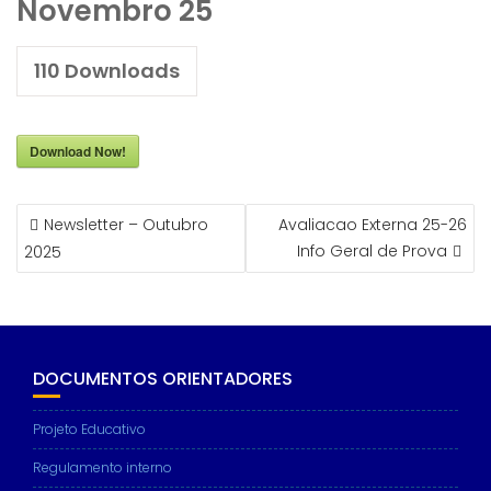
Novembro 25
110
Downloads
Download Now!
NAVEGAÇÃO
Newsletter – Outubro
Avaliacao Externa 25-26
DE
Info Geral de Prova
2025
ARTIGOS
DOCUMENTOS ORIENTADORES
Projeto Educativo
Regulamento interno