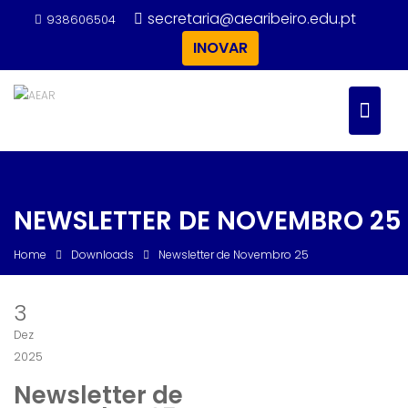
Skip
secretaria@aearibeiro.edu.pt
938606504
to
INOVAR
content
NEWSLETTER DE NOVEMBRO 25
Home
Downloads
Newsletter de Novembro 25
3
Dez
2025
Newsletter de