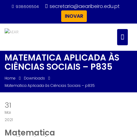
Skip
secretaria@aearibeiro.edu.pt
938606504
to
INOVAR
content
MATEMATICA APLICADA ÀS
CIÊNCIAS SOCIAIS – P835
Home
Downloads
Matematica Aplicada às Ciências Sociais – p835
31
Mai
2021
Matematica