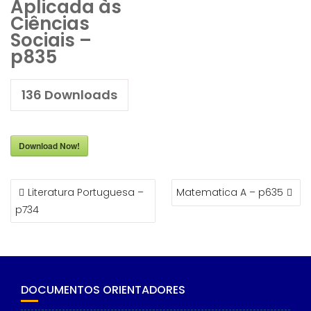
Aplicada às
Ciências
Sociais –
p835
136
Downloads
Download Now!
NAVEGAÇÃO
Literatura Portuguesa –
Matematica A – p635
DE
p734
ARTIGOS
DOCUMENTOS ORIENTADORES