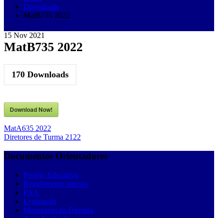
Downloads
MatB735 2022
15
Nov
2021
MatB735 2022
170
Downloads
Download Now!
Navegação
MatA635 2022
Diretores de Turma 2122
de
artigos
Documentos Orientadores
Projeto Educativo
Regulamento interno
PAA
Legislação
Mensagem da Diretora