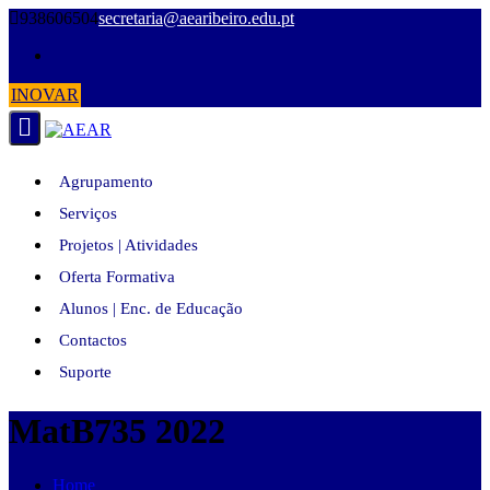
Skip
938606504
secretaria@aearibeiro.edu.pt
to
content
INOVAR
Agrupamento
Serviços
Projetos | Atividades
Oferta Formativa
Alunos | Enc. de Educação
Contactos
Suporte
MatB735 2022
Home