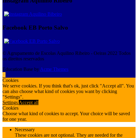
Instagram Aquilino Ribeiro
Facebook EB Porto Salvo
© Agrupamento de Escolas Aquilino Ribeiro - Oeiras 2022 Todos
os direitos reservados
Education Base by
Acme Themes
Cookies
We serve cookies. If you think that's ok, just click "Accept all". You
can also choose what kind of cookies you want by clicking
"Settings".
Settings
Accept all
Cookies
Choose what kind of cookies to accept. Your choice will be saved
for one year.
Necessary
These cookies are not optional. They are needed for the