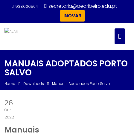
Skip
secretaria@aearibeiro.edu.pt
938606504
to
INOVAR
content
MANUAIS ADOPTADOS PORTO
SALVO
Home
Downloads
Manuais Adoptados Porto Salvo
26
Out
2022
Manuais