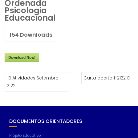
Ordenada
Psicologia
Educacional
154
Downloads
Download Now!
NAVEGAÇÃO
Atividades Setembro
Carta aberta 1-2122
DE
2122
ARTIGOS
DOCUMENTOS ORIENTADORES
Projeto Educativo