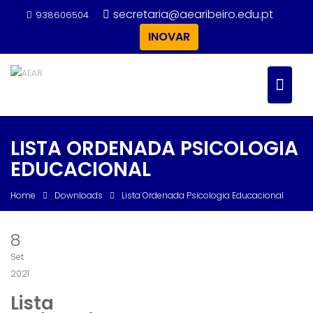
Skip
secretaria@aearibeiro.edu.pt
938606504
to
INOVAR
content
LISTA ORDENADA PSICOLOGIA
EDUCACIONAL
Home
Downloads
Lista Ordenada Psicologia Educacional
8
Set
2021
Lista