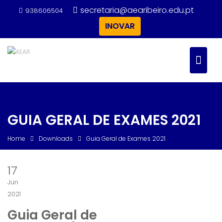
Skip
secretaria@aearibeiro.edu.pt
938606504
to
INOVAR
content
GUIA GERAL DE EXAMES 2021
Home
Downloads
Guia Geral de Exames 2021
17
Jun
2021
Guia Geral de