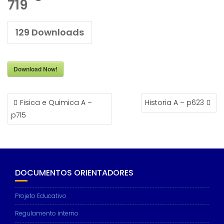
719
129
Downloads
Download Now!
NAVEGAÇÃO
Fisica e Quimica A –
Historia A – p623
DE
p715
ARTIGOS
DOCUMENTOS ORIENTADORES
Projeto Educativo
Regulamento interno