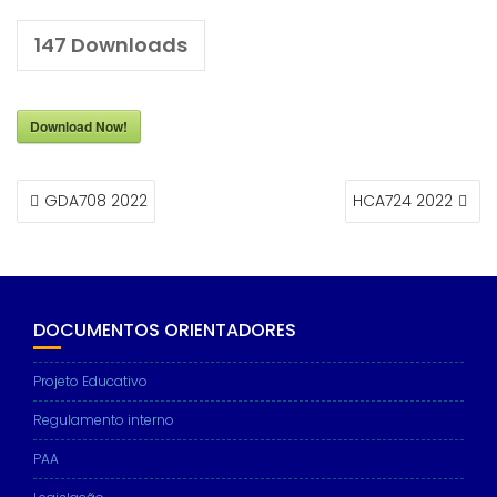
147
Downloads
Download Now!
NAVEGAÇÃO
GDA708 2022
HCA724 2022
DE
ARTIGOS
DOCUMENTOS ORIENTADORES
Projeto Educativo
Regulamento interno
PAA