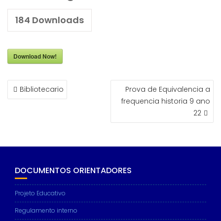
184
Downloads
Download Now!
NAVEGAÇÃO
Bibliotecario
Prova de Equivalencia a
DE
frequencia historia 9 ano
ARTIGOS
22
DOCUMENTOS ORIENTADORES
Projeto Educativo
Regulamento interno