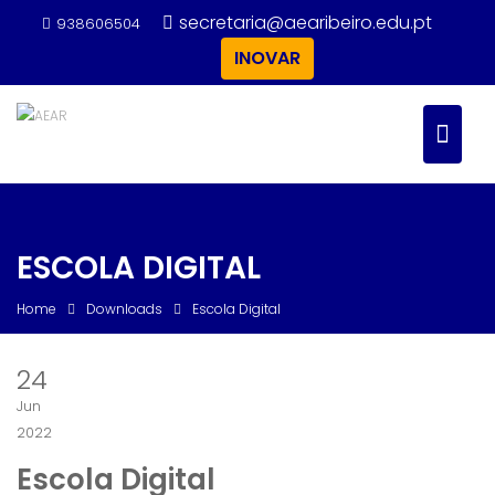
Skip
secretaria@aearibeiro.edu.pt
938606504
to
INOVAR
content
ESCOLA DIGITAL
Home
Downloads
Escola Digital
24
Jun
2022
Escola Digital