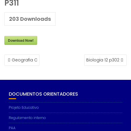
P311
203
Downloads
Download Now!
NAVEGAÇÃO
Geografia C
Biologia 12 p302
DE
ARTIGOS
DOCUMENTOS ORIENTADORES
Projeto Educativo
Regulamento interno
PAA