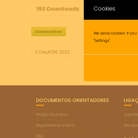
Cookies
160
Downloads
Download Now!
We serve cookies. If you 
"Settings".
NAVEGAÇÃO
DesA706 2022
DE
ARTIGOS
DOCUMENTOS ORIENTADORES
LIGA
Projeto Educativo
Suporte
Regulamento interno
Recupe
PAA