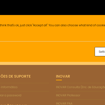
think that's ok, just click "Accept all". You can also choose what kind of cook
Sett
ÇÕES DE SUPORTE
INOVAR
 Informático
INOVAR Consulta (Enc. de Educaçã
rar a password
INOVAR Professor
INOVAR PAA