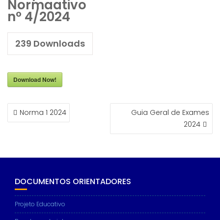
Normaativo
nº 4/2024
239
Downloads
Download Now!
NAVEGAÇÃO
Norma 1 2024
Guia Geral de Exames
DE
2024
ARTIGOS
DOCUMENTOS ORIENTADORES
Projeto Educativo