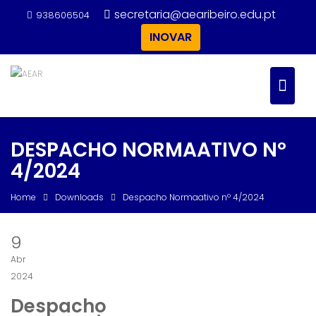
Skip
secretaria@aearibeiro.edu.pt
938606504
to
INOVAR
content
DESPACHO NORMAATIVO Nº
4/2024
Home
Downloads
Despacho Normaativo nº 4/2024
9
Abr
2024
Despacho